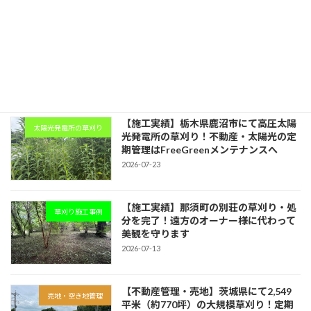
【プロが実践】夏の草刈り・屋外作業で
お役立ち情報
絶対に倒れないための熱中症対策5選！
2026-07-24
【施工実績】栃木県鹿沼市にて高圧太陽
太陽光発電所の草刈り
光発電所の草刈り！不動産・太陽光の定
期管理はFreeGreenメンテナンスへ
2026-07-23
【施工実績】那須町の別荘の草刈り・処
草刈り施工事例
分を完了！遠方のオーナー様に代わって
美観を守ります
2026-07-13
【不動産管理・売地】茨城県にて2,549
売地・空き地管理
平米（約770坪）の大規模草刈り！定期