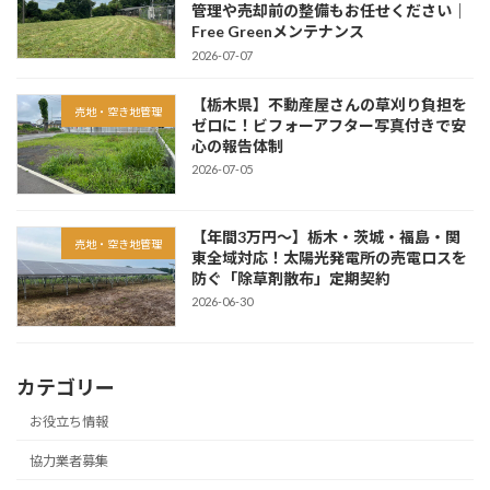
管理や売却前の整備もお任せください｜
Free Greenメンテナンス
2026-07-07
【栃木県】不動産屋さんの草刈り負担を
売地・空き地管理
ゼロに！ビフォーアフター写真付きで安
心の報告体制
2026-07-05
【年間3万円〜】栃木・茨城・福島・関
売地・空き地管理
東全域対応！太陽光発電所の売電ロスを
防ぐ「除草剤散布」定期契約
2026-06-30
カテゴリー
お役立ち情報
協力業者募集