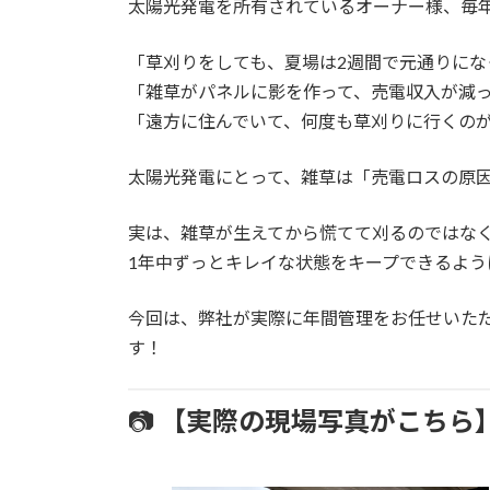
太陽光発電を所有されているオーナー様、毎
新
日
時
「草刈りをしても、夏場は2週間で元通りにな
:
「雑草がパネルに影を作って、売電収入が減
「遠方に住んでいて、何度も草刈りに行くのが
太陽光発電にとって、雑草は「売電ロスの原
実は、雑草が生えてから慌てて刈るのではな
1年中ずっとキレイな状態をキープできるよう
今回は、弊社が実際に年間管理をお任せいた
す！
📷
【実際の現場写真がこちら