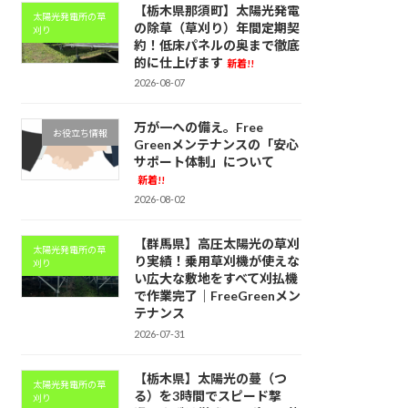
【栃木県那須町】太陽光発電
太陽光発電所の草
の除草（草刈り）年間定期契
刈り
約！低床パネルの奥まで徹底
的に仕上げます
新着!!
2026-08-07
万が一への備え。Free
お役立ち情報
Greenメンテナンスの「安心
サポート体制」について
新着!!
2026-08-02
【群馬県】高圧太陽光の草刈
太陽光発電所の草
り実績！乗用草刈機が使えな
刈り
い広大な敷地をすべて刈払機
で作業完了｜FreeGreenメン
テナンス
2026-07-31
【栃木県】太陽光の蔓（つ
太陽光発電所の草
る）を3時間でスピード撃
刈り