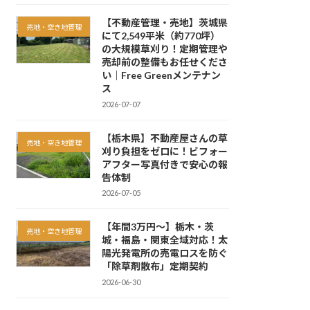
【不動産管理・売地】茨城県
売地・空き地管理
にて2,549平米（約770坪）
の大規模草刈り！定期管理や
売却前の整備もお任せくださ
い｜Free Greenメンテナン
ス
2026-07-07
【栃木県】不動産屋さんの草
売地・空き地管理
刈り負担をゼロに！ビフォー
アフター写真付きで安心の報
告体制
2026-07-05
【年間3万円〜】栃木・茨
売地・空き地管理
城・福島・関東全域対応！太
陽光発電所の売電ロスを防ぐ
「除草剤散布」定期契約
2026-06-30