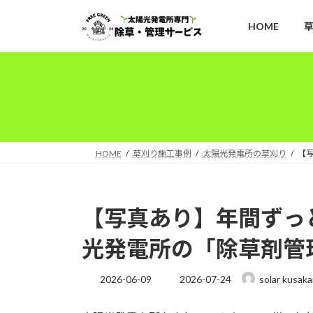
コ
ナ
ン
ビ
HOME
テ
ゲ
ン
ー
ツ
シ
へ
ョ
ス
ン
キ
に
ッ
移
HOME
草刈り施工事例
太陽光発電所の草刈り
【
プ
動
【写真あり】年間ずっ
光発電所の「除草剤管
最
2026-06-09
2026-07-24
solar kusaka
終
更