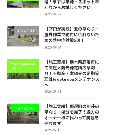
退！まずは単発・スポット草
刈りからお試しください
2026-07-29
【プロが実践】夏の草刈り・
お役立ち情報
屋外作業で絶対に倒れないた
めの熱中症対策5選！
2026-07-24
【施工実績】栃木県鹿沼市に
太陽光発電所の草
て高圧太陽光発電所の草刈
刈り
り！不動産・太陽光の定期管
理はFreeGreenメンテナンス
へ
2026-07-23
【施工実績】那須町の別荘の
草刈り施工事例
草刈り・処分を完了！遠方の
オーナー様に代わって美観を
守ります
2026-07-13