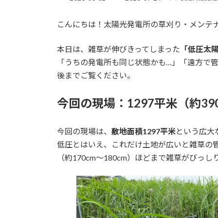
終
更
こんにちは！太陽光発電所の草刈り・メンテナン
新
日
時
本日は、雑草が伸びきってしまった
「低圧太
:
「うちの発電所も同じ状態かも…」「遠方で
後までご覧ください。
今回の現場：1297平米（約3
今回の現場は、
敷地面積1297平米
という広大
低圧とはいえ、これだけ土地が広いと雑草の
（約170cm〜180cm）ほどまで雑草がびっ