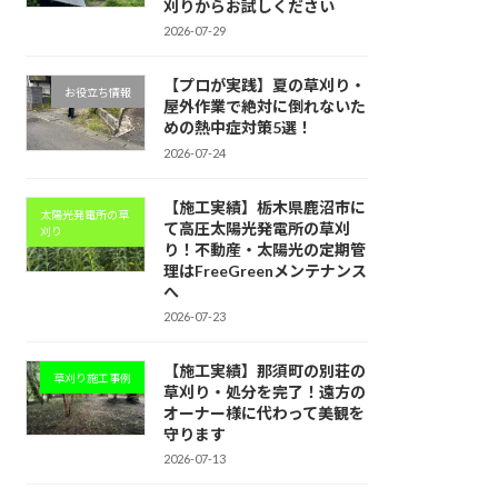
刈りからお試しください
2026-07-29
【プロが実践】夏の草刈り・
お役立ち情報
屋外作業で絶対に倒れないた
めの熱中症対策5選！
2026-07-24
【施工実績】栃木県鹿沼市に
太陽光発電所の草
て高圧太陽光発電所の草刈
刈り
り！不動産・太陽光の定期管
理はFreeGreenメンテナンス
へ
2026-07-23
【施工実績】那須町の別荘の
草刈り施工事例
草刈り・処分を完了！遠方の
オーナー様に代わって美観を
守ります
2026-07-13