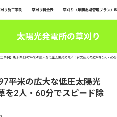
草刈り施工事例
草刈り料金表
草刈り（年間定期管理プラン）
太陽光発電所の草刈り
施工事例】栃木県1297平米の広大な低圧太陽光発電所！背丈超えの雑草を2人・60
97平米の広大な低圧太陽光
草を2人・60分でスピード除
ri