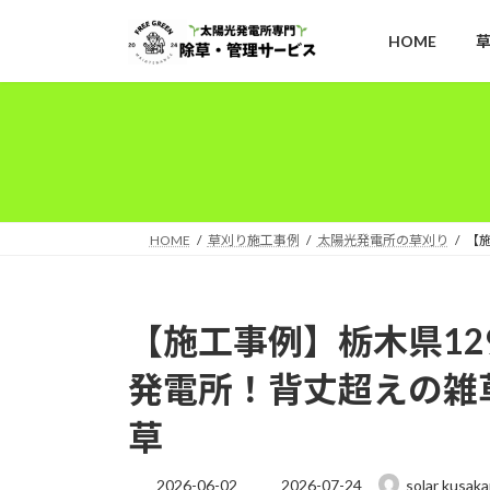
コ
ナ
ン
ビ
HOME
テ
ゲ
ン
ー
ツ
シ
へ
ョ
ス
ン
キ
に
ッ
移
HOME
草刈り施工事例
太陽光発電所の草刈り
【
プ
動
【施工事例】栃木県12
発電所！背丈超えの雑
草
最
2026-06-02
2026-07-24
solar kusaka