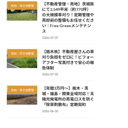
【不動産管理・売地】茨城県
売地・空き地管理
にて2,549平米（約770坪）
の大規模草刈り！定期管理や
売却前の整備もお任せくださ
い｜Free Greenメンテナン
ス
2026-07-07
【栃木県】不動産屋さんの草
売地・空き地管理
刈り負担をゼロに！ビフォー
アフター写真付きで安心の報
告体制
2026-07-05
【年間3万円〜】栃木・茨
売地・空き地管理
城・福島・関東全域対応！太
陽光発電所の売電ロスを防ぐ
「除草剤散布」定期契約
2026-06-30