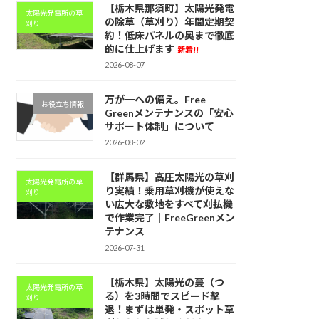
【栃木県那須町】太陽光発電
太陽光発電所の草
の除草（草刈り）年間定期契
刈り
約！低床パネルの奥まで徹底
的に仕上げます
新着!!
2026-08-07
万が一への備え。Free
お役立ち情報
Greenメンテナンスの「安心
サポート体制」について
2026-08-02
【群馬県】高圧太陽光の草刈
太陽光発電所の草
り実績！乗用草刈機が使えな
刈り
い広大な敷地をすべて刈払機
で作業完了｜FreeGreenメン
テナンス
2026-07-31
【栃木県】太陽光の蔓（つ
太陽光発電所の草
る）を3時間でスピード撃
刈り
退！まずは単発・スポット草